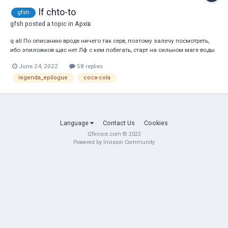
lf chto-to
gfsh
gfsh
posted a topic in
Архів
q all По описанию вроде ничего так серв, поэтому залечу посмотреть,
ибо эпиложков щас нет Лф с кем побегать, старт на сильном маге воды
Опыта на мме много, всегда был одним из основ, жалко куриц
June 24, 2022
58 replies
нет((99(9( Но вот опыта в данных хрониках не так много, но попробуем
что-то новое, а точ...
legenda_epilogue
coca-cola
Language
Contact Us
Cookies
l2fenice.com © 2022
Powered by Invision Community