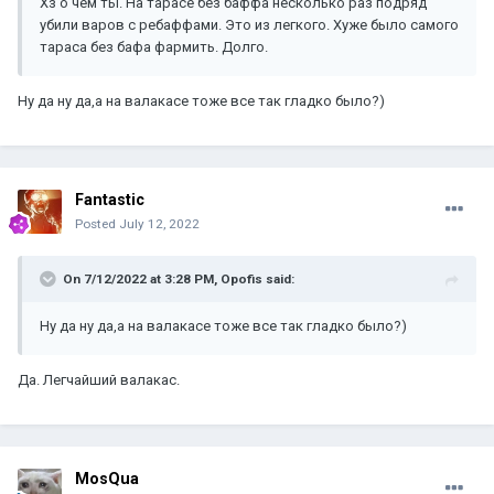
Хз о чем ты. На тарасе без баффа несколько раз подряд
убили варов с ребаффами. Это из легкого. Хуже было самого
тараса без бафа фармить. Долго.
Ну да ну да,а на валакасе тоже все так гладко было?)
Fantastic
Posted
July 12, 2022
On 7/12/2022 at 3:28 PM,
Opofis
said:
Ну да ну да,а на валакасе тоже все так гладко было?)
Да. Легчайший валакас.
MosQua