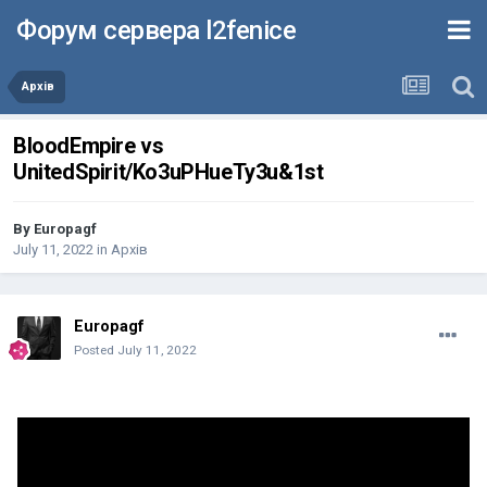
Форум сервера l2fenice
Архів
BloodEmpire vs
UnitedSpirit/Ko3uPHueTy3u&1st
By
Europagf
July 11, 2022
in
Архів
Europagf
Posted
July 11, 2022