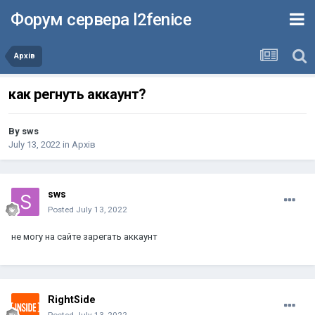
Форум сервера l2fenice
Архів
как регнуть аккаунт?
By
sws
July 13, 2022
in
Архів
sws
Posted
July 13, 2022
не могу на сайте зарегать аккаунт
RightSide
Posted
July 13, 2022