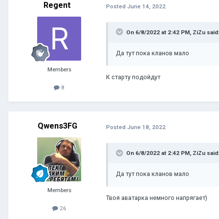
Regent
Posted
June 14, 2022
On 6/8/2022 at 2:42 PM,
ZiZu
said
Да тут пока кланов мало
Members
К старту подойдут
8
Qwens3FG
Posted
June 18, 2022
On 6/8/2022 at 2:42 PM,
ZiZu
said
Да тут пока кланов мало
Members
Твоя аватарка немного напрягает)
26