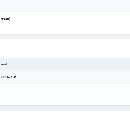
идали)
said:
накидали)