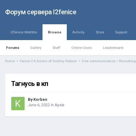
Форум сервера l2fenice
l2fenice WebSite
Browse
Activity
Store
Support
Forums
Gallery
Staff
Online Users
Leaderboard
Home
Fenice C4 Scions of Destiny Reborn
Free communication / Recruitin
Тагнусь в кп
By
Korben
June 6, 2022
in
Архів