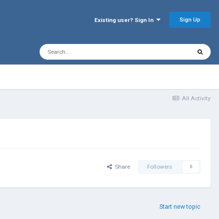
Sign Up
Existing user? Sign In
All Activity
Share
Followers
0
Start new topic