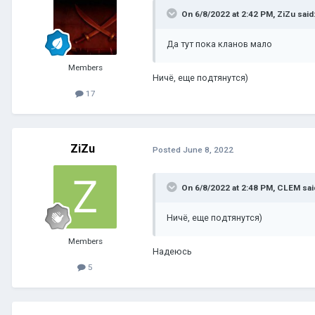
On 6/8/2022 at 2:42 PM,
ZiZu
said
Да тут пока кланов мало
Members
Ничё, еще подтянутся)
17
ZiZu
Posted
June 8, 2022
On 6/8/2022 at 2:48 PM,
CLEM
sai
Ничё, еще подтянутся)
Members
Надеюсь
5