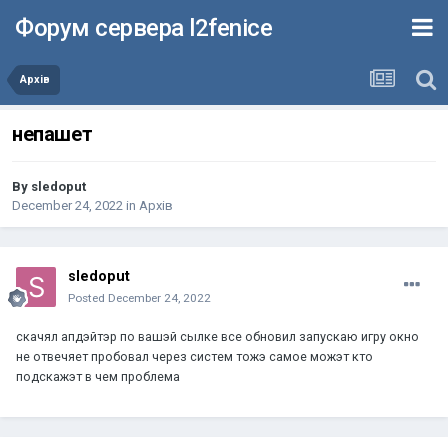
Форум сервера l2fenice
Архів
непашет
By
sledoput
December 24, 2022
in
Архів
sledoput
Posted
December 24, 2022
скачял апдэйтэр по вашэй сылке все обновил запускаю игру окно
не отвечяет пробовал через систем тожэ самое можэт кто
подскажэт в чем проблема