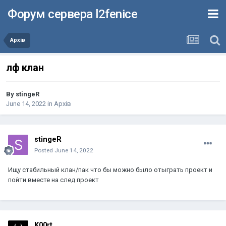
Форум сервера l2fenice
Архів
лф клан
By
stingeR
June 14, 2022
in
Архів
stingeR
Posted
June 14, 2022
Ищу стабильный клан/пак что бы можно было отыграть проект и
пойти вместе на след проект
K00rt