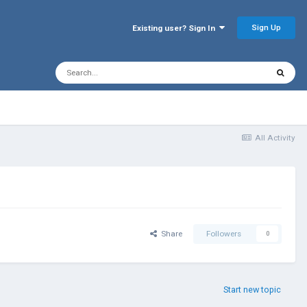
Sign Up
Existing user? Sign In
All Activity
Share
Followers
0
Start new topic