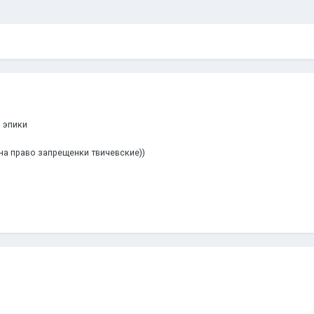
а эпики
 на право запрещенки твичевские))