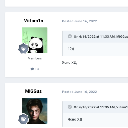
Viitam1n
Posted
June 16, 2022
On 6/16/2022 at 11:33 AM,
MiGGu
12))
Members
Ясно ХД
13
MiGGus
Posted
June 16, 2022
On 6/16/2022 at 11:35 AM,
Viitam
Ясно ХД