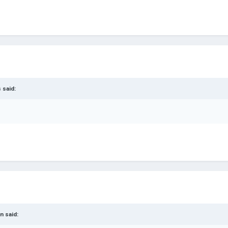
s
said:
1n
said: