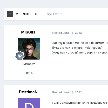
1
2
NEXT
Page 1 of 2
MiGGus
Posted
June 16, 2022
Залечу в более менее кп с праймом н
Буду стримить открытие(впервые)
Хочу пак который не говорит на лево
Members
16
DestimoN
Posted
June 16, 2022
голые аккаунты никто не модерирует