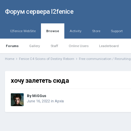
Форум сервера l2fenice
l2fenice WebSite
Browse
Activity
Store
Support
Forums
Gallery
Staff
Online Users
Leaderboard
Home
Fenice C4 Scions of Destiny Reborn
Free communication / Recruitin
хочу залететь сюда
By
MiGGus
June 16, 2022
in
Архів