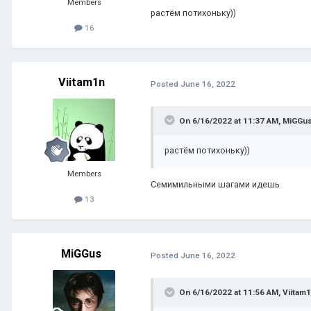
Members
растём потихоньку))
16
Viitam1n
Posted
June 16, 2022
On 6/16/2022 at 11:37 AM,
MiGGu
растём потихоньку))
Members
Семимильными шагами идешь
13
MiGGus
Posted
June 16, 2022
On 6/16/2022 at 11:56 AM,
Viitam