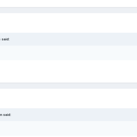
s
said:
1n
said: