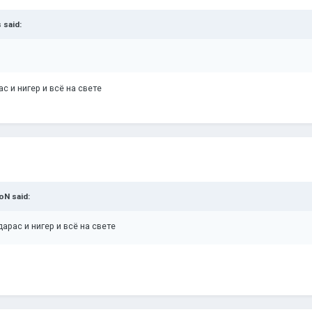
s
said:
с и нигер и всё на свете
moN
said:
арас и нигер и всё на свете