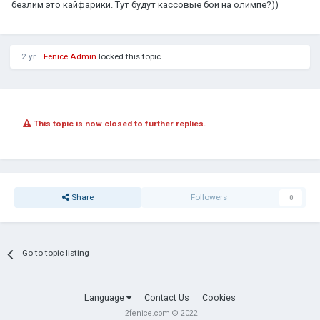
безлим это кайфарики. Тут будут кассовые бои на олимпе?))
2 yr
Fenice.Admin
locked this topic
This topic is now closed to further replies.
Share
Followers
0
Go to topic listing
Language
Contact Us
Cookies
l2fenice.com © 2022