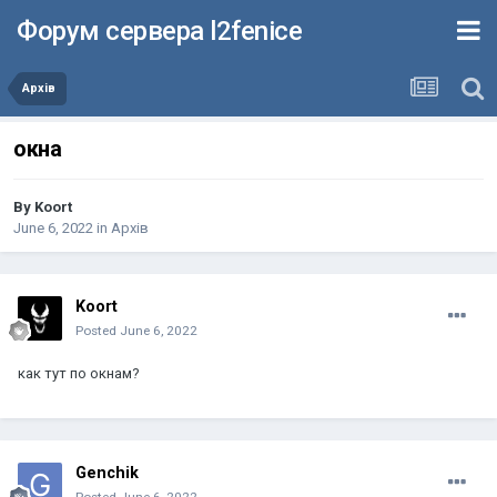
Форум сервера l2fenice
Архів
окна
By
Koort
June 6, 2022
in
Архів
Koort
Posted
June 6, 2022
как тут по окнам?
Genchik
Posted
June 6, 2022