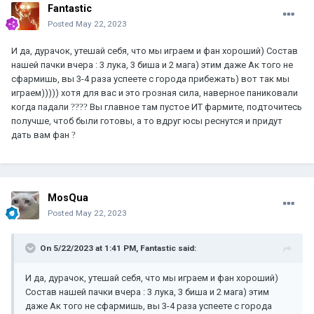
Fantastic
Posted
May 22, 2023
И да, дурачок, утешай себя, что мы играем и фан хороший) Состав
нашей пачки вчера : 3 лука, 3 биша и 2 мага) этим даже Ак того не
сфармишь, вы 3-4 раза успеете с города прибежать) вот так мы
играем))))) хотя для вас и это грозная сила, наверное паниковали
когда падали
?
?
?
?
Вы главное там пустое ИТ фармите, подточитесь
получше, чтоб были готовы, а то вдруг юсы реснутся и придут
дать вам фан
?
MosQua
Posted
May 22, 2023
On 5/22/2023 at 1:41 PM,
Fantastic
said:
И да, дурачок, утешай себя, что мы играем и фан хороший)
Состав нашей пачки вчера : 3 лука, 3 биша и 2 мага) этим
даже Ак того не сфармишь, вы 3-4 раза успеете с города