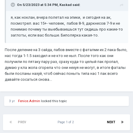
On 5/23/2023 at 5:34 PM,
Kaskad
said:
я, как ноклан, вчера полетал на эпики, и сегодня на ак,
посмотрел. вас 15+- человек, пабов 8-9, даркнесов 7-9 и не
понимаю почему ты выебываешься тут сидишь про какие-то
заглоты, если вас больше. Биполярка какая-то.
После деление на 3 сайда, пабов вместе с фаталми их 2 пака было,
нас тогда 1-1.5 заходил и не кто не ныл. После того как они
получили по пятаку пару раз, сразу куда-то целый пак пропал,
думаю у кла жопа сгорела что они нехуя не могут, в итоге фаталы
были посланы нахуй, чтоб сейчас поныть типа нас 1 пак всего
давайте сосаться снова...
3 yr
Fenice.Admin
locked this topic
PREV
Page 1 of 2
NEXT