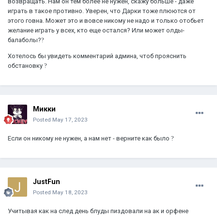
возвращать. Нам он тем более не нужен, скажу больше - даже
играть в такое противно. Уверен, что Дарки тоже плюются от
этого говна. Может это и вовсе никому не надо и только отобьет
желание играть у всех, кто еще остался? Или может олды-
балаболы?
?
Хотелось бы увидеть комментарий админа, чтоб прояснить
обстановку
?
Микки
Posted
May 17, 2023
Если он никому не нужен, а нам нет - верните как было
?
JustFun
Posted
May 18, 2023
Учитывая как на след день блуды пиздовали на ак и орфене