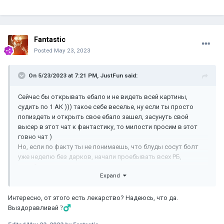
Fantastic
Posted
May 23, 2023
On 5/23/2023 at 7:21 PM,
JustFun
said:
Сейчас бы открывать ебало и не видеть всей картины,
судить по 1 АК ))) такое себе веселье, ну если ты просто
попиздеть и открыть свое ебало зашел, засунуть свой
высер в этот чат к фантастику, то милости просим в этот
говно чат )
Но, если по факту ты не понимаешь, что блуды сосут болт
уже неделю без дарков, начали проебывать всех РБ,
проебали драконов и ливают один за одним с сервера, то
Expand
ты ебать слепое чудо нахуй )
И выходит по "факту" только одно, блуды ебаный мусор без
дарков играя на равне ( хотя имея буст по РБ и хиро, дарки
Интересно, от этого есть лекарство? Надеюсь, что да.
же помогли все сделать) и пиздуют в ебаный кенсел как
Выздоравливай
?‍♂️
только могут, ибо на 900 ( что и было ожидаемо, наверное