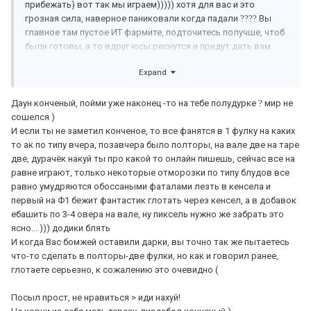
прибежать) вот так мы играем))))) хотя для вас и это
грозная сила, наверное паниковали когда падали
?
?
?
?
Вы
главное там пустое ИТ фармите, подточитесь получше, чтоб
были готовы, а то вдруг юсы реснутся и придут дать вам
фан
?
Expand
Даун конченый, пойми уже наконец -то на тебе полудурке
?
мир не
сошелся )
И если ты не заметил конченое, то все фанятся в 1 фулку на каких
то ак по типу вчера, позавчера было полторы, на вале две на таре
две, дурачёк накуй ты про какой то онлайн пишешь, сейчас все на
равне играют, только некоторые отморозки по типу блудов все
равно умудряются обоссаными фаталами лезть в кенсела и
первый на Ф1 бежит фантастик глотать через кенсел, а в добавок
ебашить по 3-4 овера на вале, ну пиксель нужно же забрать это
ясно... ))) додики блять
И когда Вас бомжей оставили дарки, вы точно так же пытаетесь
что-то сделать в полторы-две фулки, но как и говорил ранее,
глотаете серьезно, к сожалению это очевидно (
Посыл прост, не нравиться > иди нахуй!