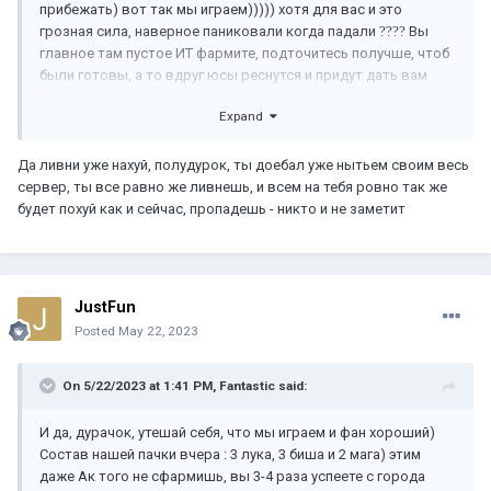
прибежать) вот так мы играем))))) хотя для вас и это
грозная сила, наверное паниковали когда падали
?
?
?
?
Вы
главное там пустое ИТ фармите, подточитесь получше, чтоб
были готовы, а то вдруг юсы реснутся и придут дать вам
фан
?
Expand
Да ливни уже нахуй, полудурок, ты доебал уже нытьем своим весь
сервер, ты все равно же ливнешь, и всем на тебя ровно так же
будет похуй как и сейчас, пропадешь - никто и не заметит
JustFun
Posted
May 22, 2023
On 5/22/2023 at 1:41 PM,
Fantastic
said:
И да, дурачок, утешай себя, что мы играем и фан хороший)
Состав нашей пачки вчера : 3 лука, 3 биша и 2 мага) этим
даже Ак того не сфармишь, вы 3-4 раза успеете с города