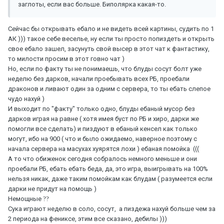
заглоты, если вас больше. Биполярка какая-то.
Сейчас бы открывать ебало и не видеть всей картины, судить по 1
АК ))) такое себе веселье, ну если ты просто попиздеть и открыть
свое ебало зашел, засунуть свой высер в этот чат к фантастику,
то милости просим в этот говно чат )
Но, если по факту ты не понимаешь, что блуды сосут болт уже
неделю без дарков, начали проебывать всех РБ, проебали
драконов и ливают один за одним с сервера, то ты ебать слепое
чудо нахуй )
И выходит по "факту" только одно, блуды ебаный мусор без
дарков играя на равне ( хотя имея буст по РБ и хиро, дарки же
помогли все сделать) и пиздуют в ебаный кенсел как только
могут, ибо на 900 ( что и было ожидаемо, наверное поэтому с
начала сервера на масухах хуярятся лохи ) ебаная помойка (((
А то что обиженок сегодня собралось немного меньше и они
проебали РБ, ебать ебать беда, да, это игра, выигрывать на 100%
нельзя никак, даже таким помойкам как блудам ( разумеется если
дарки не придут на помощь )
Немощные
?
?
Сука играют неделю в соло, сосут, а пиздежа нахуй больше чем за
2 периода на фениксе, этим все сказано, дебилы )))