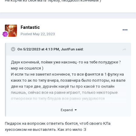
Не корчи из себя мать терезу, пиздабол конченый )
Fantastic
Posted
May 22, 2023
On 5/22/2023 at 4:13 PM,
JustFun
said:
Даун конченый, пойми уже наконец -то на тебе полудурке
?
мир не сошелся )
И если ты не заметил конченое, то все фанятся в 1 фулку на
каких то ак по типу вчера, позавчера было полторы, на вале
две на таре две, дурачёк накуй ты про какой то онлайн
пишешь, сейчас все на равне играют, только некоторые
отморозки по типу блудов все равно умудряются
обоссаными фаталами лезть в кенсела и первый на Ф1
Expand
бежит фантастик глотать через кенсел, а в добавок ебашить
по 3-4 овера на вале, ну пиксель нужно же забрать это ясно...
))) додики блять
Пидарок на вопросик ответить боится, чтоб своего КЛа
И когда Вас бомжей оставили дарки, вы точно так же
хуесосиком не выставлять. Как это мило
:3
пытаетесь что-то сделать в полторы-две фулки, но как и