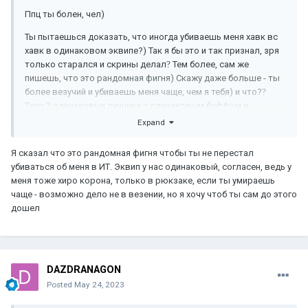
Ппц ты болен, чел)
Ты пытаешься доказать, что иногда убиваешь меня хавк вс
хавк в одинаковом эквипе?) Так я бы это и так признал, зря
только старался и скрины делал
?
Тем более, сам же
пишешь, что это рандомная фигня) Скажу даже больше - ты
более везучий и убиваешь меня чаще, чем я тебя) и что?
?
Тупо 2 одинаковых лучника с одинаковым баффом и
шмотом
нажали друг на друга ф1 и ты 2-3 раза упал, а я 3-4 -
Expand
ебать же повод вылезти на форум и высрать скрины чатика
?
Советую начать лечение, у тебя нездоровая мания ко мне
?
Я сказал что это рандомная фигня чтобы ты не перестал
убиваться об меня в ИТ. Эквип у нас одинаковый, согласен, ведь у
меня тоже хиро корона, только в рюкзаке, если ты умираешь
чаще - возможно дело не в везении, но я хочу чтоб ты сам до этого
дошел
DAZDRANAGON
Posted
May 24, 2023