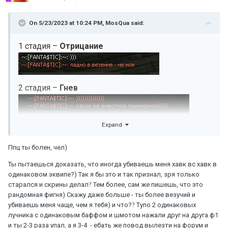
On 5/23/2023 at 10:24 PM,
MosQua
said:
1 стадия –
Отрицание
2 стадия –
Гнев
Expand
3 стадия –
Депрессия
Ппц ты болен, чел)
Ты пытаешься доказать, что иногда убиваешь меня хавк вс хавк в
одинаковом эквипе?) Так я бы это и так признал, зря только
старался и скрины делал
?
Тем более, сам же пишешь, что это
рандомная фигня) Скажу даже больше - ты более везучий и
убиваешь меня чаще, чем я тебя) и что?
?
Тупо 2 одинаковых
лучника с одинаковым баффом и шмотом нажали друг на друга ф1
и ты 2-3 раза упал, а я 3-4 - ебать же повод вылезти на форум и