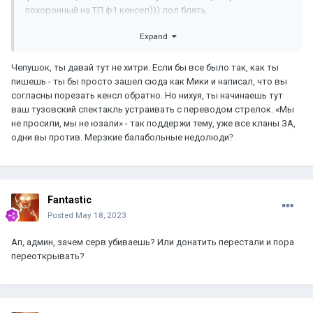
похоронный на ТП ф1 кенсел))) лол блять
Ренжу урезать просто надо и все
Expand
Чепушок, ты давай тут не хитри. Если бы все было так, как ты
пишешь - ты бы просто зашел сюда как Мики и написал, что вы
согласны порезать кенсл обратно. Но нихуя, ты начинаешь тут
ваш тузовский спектакль устраивать с переводом стрелок. «Мы
не просили, мы не юзали» - так поддержи тему, уже все кланы ЗА,
одни вы против. Мерзкие балабольные недолюди
?
Fantastic
Posted
May 18, 2023
Ап, админ, зачем серв убиваешь? Или донатить перестали и пора
переоткрывать?