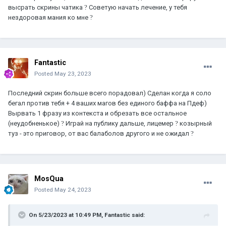
высрать скрины чатика
?
Советую начать лечение, у тебя
нездоровая мания ко мне
?
Fantastic
Posted
May 23, 2023
Последний скрин больше всего порадовал) Сделан когда я соло
4 стадия –
Принятие
бегал против тебя + 4 ваших магов без единого баффа на Пдеф)
Вырвать 1 фразу из контекста и обрезать все остальное
(неудобненькое)
?
Играй на публику дальше, лицемер
?
козырный
туз - это приговор, от вас балаболов другого и не ожидал
?
MosQua
Posted
May 24, 2023
On 5/23/2023 at 10:49 PM,
Fantastic
said: