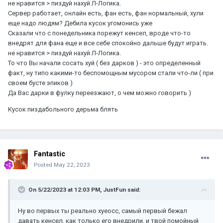
не нравится > пиздуй нахуй Л-Логика.
Сервер работает, онлайн есть, фан есть, фан нормальный, хули
еще надо людям? Дебила кусок угомонись уже
Сказали что с понедельника порежут кенсел, вроде что-то
внедрят для фана еще и все себе спокойно дальше будут играть.
не нравится > пиздуй нахуй Л-Логика.
То что Вы начали сосать хуй ( без дарков ) - это определенный
факт, ну типо какими-то беспомощным мусором стали что-ли ( при
своем бусте эпиков )
Да Вас дарки в фулку переезжают, о чем можно говорить )
Кусок пиздабольного дерьма блять
Fantastic
Posted
May 22, 2023
On 5/22/2023 at 12:03 PM,
JustFun
said:
Ну во первых ты реально хуеосс, самый первый бежал
давать кенсел, как только его внедрили, и твой помойный