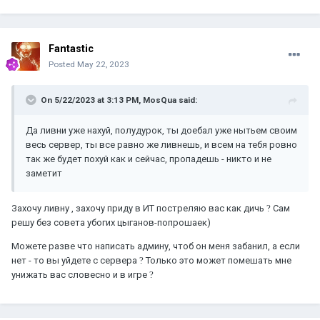
говорил ранее, глотаете серьезно, к сожалению это
очевидно (
Fantastic
Посыл прост, не нравиться > иди нахуй!
Posted
May 22, 2023
Не корчи из себя мать терезу, пиздабол конченый )
On 5/22/2023 at 3:13 PM,
MosQua
said:
Да ливни уже нахуй, полудурок, ты доебал уже нытьем своим
весь сервер, ты все равно же ливнешь, и всем на тебя ровно
так же будет похуй как и сейчас, пропадешь - никто и не
заметит
Захочу ливну , захочу приду в ИТ постреляю вас как дичь
?
Сам
решу без совета убогих цыганов-попрошаек)
Можете разве что написать админу, чтоб он меня забанил, а если
нет - то вы уйдете с сервера
?
Только это может помешать мне
унижать вас словесно и в игре
?