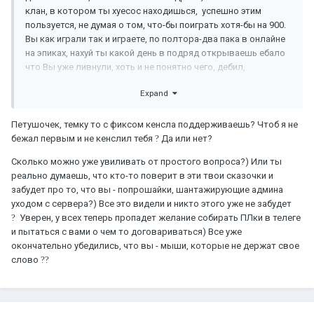
клан, в котором ты хуесос находишься, успешно этим
пользуется, не думая о том, что-бы поиграть хотя-бы на 900.
Вы как играли так и играете, по полтора-два пака в онлайне
на эпиках, нахуй ты какой день в подряд открываешь ебало
что Вы уже ливнули, хоть и не понятно чего, дебил,
успокойся уже, если ты хочешь свалить нахуй, то просто иди
Expand
нахуй, нытик ебаный ) Я уже 100 раз предлагал нахуй банить
таких долбоебов как ты, поиграли месяц и все им сервер
нахуй не нравится все уебки мы ливаем...., не нравится >
Петушочек, темку то с фиксом кенсла поддерживаешь? Чтоб я не
пиздуй нахуй Л-Логика.
бежал первым и не кенслил тебя
?
Да или нет?
Сервер работает, онлайн есть, фан есть, фан нормальный,
Сколько можно уже увиливать от простого вопроса?) Или ты
хули еще надо людям? Дебила кусок угомонись уже
реально думаешь, что кто-то поверит в эти твои сказочки и
Сказали что с понедельника порежут кенсел, вроде что-то
забудет про то, что вы - попрошайки, шантажирующие админа
внедрят для фана еще и все себе спокойно дальше будут
уходом с сервера?) Все это видели и никто этого уже не забудет
играть.
?
Уверен, у всех теперь пропадет желание собирать ПЛки в телеге
не нравится > пиздуй нахуй Л-Логика.
и пытаться с вами о чем то договариваться) Все уже
То что Вы начали сосать хуй ( без дарков ) - это
окончательно убедились, что вы - мыши, которые не держат свое
определенный факт, ну типо какими-то беспомощным
слово
?
?
мусором стали что-ли ( при своем бусте эпиков )
Да Вас дарки в фулку переезжают, о чем можно говорить )
Кусок пиздабольного дерьма блять