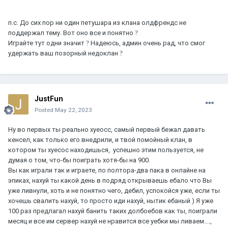
п.с. До сих пор ни один петушара из клана олдфрендс не
поддержал тему. Вот оно все и понятно
?
Играйте тут одни значит
?
Надеюсь, админ очень рад, что смог
удержать ваш позорный недоклан
?
JustFun
Posted
May 22, 2023
Ну во первых ты реально хуеосс, самый первый бежал давать
кенсел, как только его внедрили, и твой помойный клан, в
котором ты хуесос находишься, успешно этим пользуется, не
думая о том, что-бы поиграть хотя-бы на 900.
Вы как играли так и играете, по полтора-два пака в онлайне на
эпиках, нахуй ты какой день в подряд открываешь ебало что Вы
уже ливнули, хоть и не понятно чего, дебил, успокойся уже, если ты
хочешь свалить нахуй, то просто иди нахуй, нытик ебаный ) Я уже
100 раз предлагал нахуй банить таких долбоебов как ты, поиграли
месяц и все им сервер нахуй не нравится все уебки мы ливаем....,