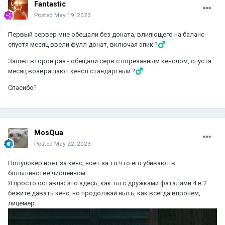
Fantastic
Posted
May 19, 2023
Первый сервер мне обещали без доната, влияющего на баланс -
спустя месяц ввели фулл донат, включая эпик
?‍♂️
Зашел второй раз - обещали серв с порезанным кенслом, спустя
месяц возвращают кенсл стандартный
?‍♂️
Спасибо
?
MosQua
Posted
May 22, 2023
Полупокер ноет за кенс, ноет за то что его убивают в
большинстве численном.
Я просто оставлю это здесь, как ты с дружками фаталами 4 в 2
бежите давать кенс, но продолжай ныть, как всегда впрочем,
лицемер.