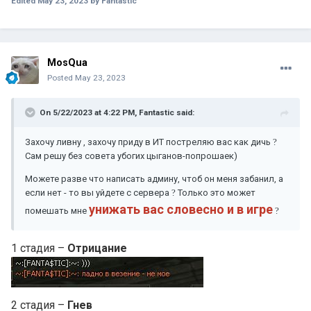
Edited
May 23, 2023
by Fantastic
поэтому с начала сервера на масухах хуярятся лохи ) ебаная
помойка (((
А то что обиженок сегодня собралось немного меньше и они
проебали РБ, ебать ебать беда, да, это игра, выигрывать на
100% нельзя никак, даже таким помойкам как блудам (
MosQua
разумеется если дарки не придут на помощь )
Posted
May 23, 2023
Немощные
?
?
Сука играют неделю в соло, сосут, а пиздежа нахуй больше
On 5/22/2023 at 4:22 PM,
Fantastic
said:
чем за 2 периода на фениксе, этим все сказано, дебилы )))
Захочу ливну , захочу приду в ИТ постреляю вас как дичь
?
Сам решу без совета убогих цыганов-попрошаек)
Можете разве что написать админу, чтоб он меня забанил, а
если нет - то вы уйдете с сервера
?
Только это может
унижать вас словесно и в игре
помешать мне
?
1 стадия –
Отрицание
2 стадия –
Гнев