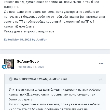
кенсел по КД, думаю они и просили, аж прям смешно так было
смотреть.
До последнего не юзали кенсела, пока уже прям не заебало их
получать от блудов, особенно от тебя ебанька на фантастике, а на
закене на ТП у тебя вообще коронный похоронный на ТП ф1
кенсел))) лол блять
Ренжу урезать просто надо и все
Edited
May 18, 2023
by JustFun
GoAwayNoob
Posted
May 18, 2023
On 5/18/2023 at 3:25 AM,
JustFun
said:
Учитывая как на след день блуды пиздовали на ак и орфене
кенсел по КД, думаю они и просили, аж прям смешно так
было смотреть.
До последнего не юзали кенсела, пока уже прям не заебало
их получать от блудов, особенно от тебя ебанька на